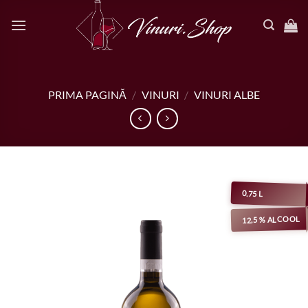
Salt
la
conținut
PRIMA PAGINĂ
/
VINURI
/
VINURI ALBE
0.75 L
12,5 % ALCOOL