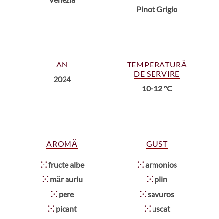
Pinot Grigio
AN
TEMPERATURĂ
DE SERVIRE
2024
10-12 °C
AROMĂ
GUST
⁙
fructe albe
⁙
armonios
⁙
măr auriu
⁙
plin
⁙
pere
⁙
savuros
⁙
picant
⁙
uscat