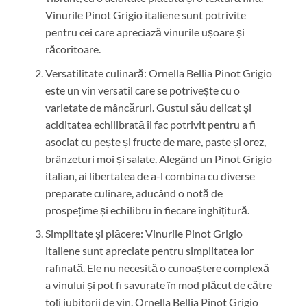
Vinurile Pinot Grigio italiene sunt potrivite
pentru cei care apreciază vinurile ușoare și
răcoritoare.
Versatilitate culinară: Ornella Bellia Pinot Grigio
este un vin versatil care se potrivește cu o
varietate de mâncăruri. Gustul său delicat și
aciditatea echilibrată îl fac potrivit pentru a fi
asociat cu pește și fructe de mare, paste și orez,
brânzeturi moi și salate. Alegând un Pinot Grigio
italian, ai libertatea de a-l combina cu diverse
preparate culinare, aducând o notă de
prospețime și echilibru în fiecare înghițitură.
Simplitate și plăcere: Vinurile Pinot Grigio
italiene sunt apreciate pentru simplitatea lor
rafinată. Ele nu necesită o cunoaștere complexă
a vinului și pot fi savurate în mod plăcut de către
toți iubitorii de vin. Ornella Bellia Pinot Grigio