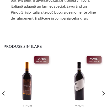
potrivit pentru diverse ocazii, iar tradiția vinicolă
italiană adaugă un farmec special. Savurând un
Pinot Grigio italian, te poți bucura de momente pline
de rafinament și plăcere în compania celor dragi.
PRODUSE SIMILARE
91/100
95/100
LUCA MARONI
LUCA MARONI
VINURI
VINURI