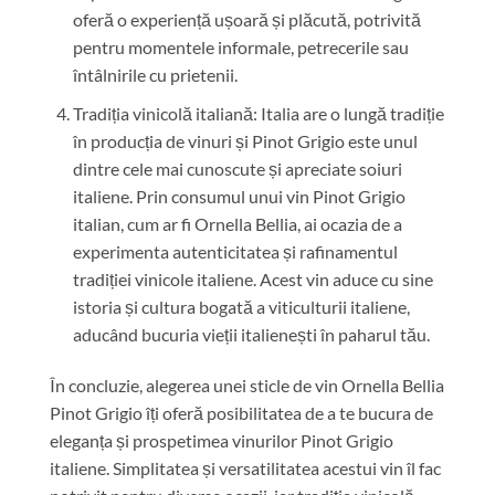
oferă o experiență ușoară și plăcută, potrivită
pentru momentele informale, petrecerile sau
întâlnirile cu prietenii.
Tradiția vinicolă italiană: Italia are o lungă tradiție
în producția de vinuri și Pinot Grigio este unul
dintre cele mai cunoscute și apreciate soiuri
italiene. Prin consumul unui vin Pinot Grigio
italian, cum ar fi Ornella Bellia, ai ocazia de a
experimenta autenticitatea și rafinamentul
tradiției vinicole italiene. Acest vin aduce cu sine
istoria și cultura bogată a viticulturii italiene,
aducând bucuria vieții italienești în paharul tău.
În concluzie, alegerea unei sticle de vin Ornella Bellia
Pinot Grigio îți oferă posibilitatea de a te bucura de
eleganța și prospetimea vinurilor Pinot Grigio
italiene. Simplitatea și versatilitatea acestui vin îl fac