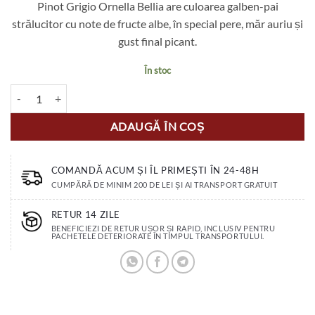
Pinot Grigio Ornella Bellia are culoarea galben-pai
strălucitor cu note de fructe albe, în special pere, măr auriu și
gust final picant.
În stoc
Cantitate Ornella Bellia Pinot Grigio Classic D.O.C
ADAUGĂ ÎN COȘ
COMANDĂ ACUM ȘI ÎL PRIMEȘTI ÎN 24-48H
CUMPĂRĂ DE MINIM 200 DE LEI ȘI AI TRANSPORT GRATUIT
RETUR 14 ZILE
BENEFICIEZI DE RETUR UȘOR ȘI RAPID, INCLUSIV PENTRU
PACHETELE DETERIORATE ÎN TIMPUL TRANSPORTULUI.