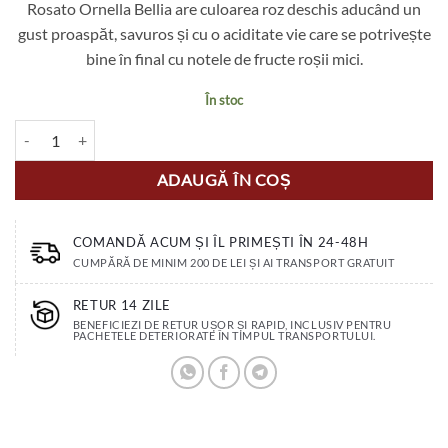
Rosato Ornella Bellia are culoarea roz deschis aducând un
gust proaspăt, savuros și cu o aciditate vie care se potrivește
bine în final cu notele de fructe roșii mici.
În stoc
Cantitate Ornella Bellia Pinot Grigio Rosato D.O.C
ADAUGĂ ÎN COȘ
COMANDĂ ACUM ȘI ÎL PRIMEȘTI ÎN 24-48H
CUMPĂRĂ DE MINIM 200 DE LEI ȘI AI TRANSPORT GRATUIT
RETUR 14 ZILE
BENEFICIEZI DE RETUR UȘOR ȘI RAPID, INCLUSIV PENTRU
PACHETELE DETERIORATE ÎN TIMPUL TRANSPORTULUI.