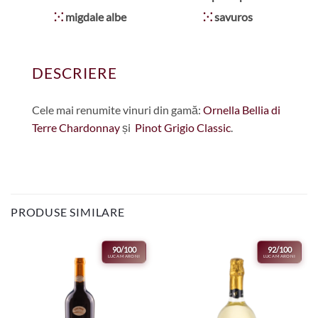
⁙
migdale albe
⁙
savuros
DESCRIERE
Cele mai renumite vinuri din gamă:
Ornella Bellia di
Terre Chardonnay
și
Pinot Grigio Classic
.
PRODUSE SIMILARE
90/100
92/100
LUCA MARONI
LUCA MARONI