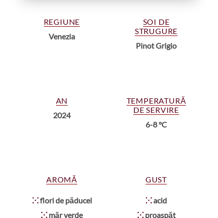
REGIUNE
SOI DE
STRUGURE
Venezia
Pinot Grigio
AN
TEMPERATURĂ
DE SERVIRE
2024
6-8 °C
AROMĂ
GUST
⁙
flori de păducel
⁙
acid
⁙
măr verde
⁙
proaspăt