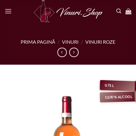
Salt
la
conținut
PRIMA PAGINĂ
/
VINURI
/
VINURI ROZE
0.75 L
13,00 % ALCOOL