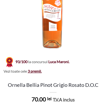
93/100
la concursul
Luca Maroni.
Vezi toate cele
3 premii.
Ornella Bellia Pinot Grigio Rosato D.O.C
70.00
lei
T.V.A inclus