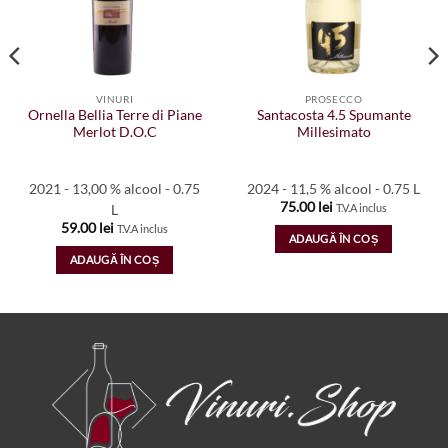
VINURI
PROSECCO
Ornella Bellia Terre di Piane
Santacosta 4.5 Spumante
Merlot D.O.C
Millesimato
2021 - 13,00 % alcool - 0.75
2024 - 11,5 % alcool - 0.75 L
75.00
lei
T.V.A inclus
L
59.00
lei
T.V.A inclus
ADAUGĂ ÎN COȘ
ADAUGĂ ÎN COȘ